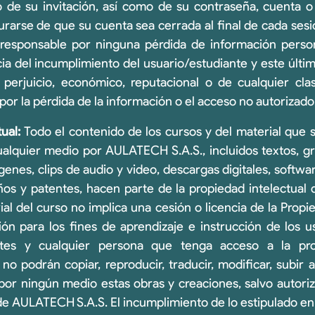
 de su invitación, así como de su contraseña, cuenta o 
urarse de que su cuenta sea cerrada al final de cada se
responsable por ninguna pérdida de información perso
 del incumplimiento del usuario/estudiante y este últi
 perjuicio, económico, reputacional o de cualquier cl
or la pérdida de la información o el acceso no autorizado
ual:
Todo el contenido de los cursos y del material que s
ualquier medio por AULATECH S.A.S., incluidos textos, gr
genes, clips de audio y video, descargas digitales, softwa
ños y patentes, hacen parte de la propiedad intelectua
al del curso no implica una cesión o licencia de la Propie
ión para los fines de aprendizaje e instrucción de los u
antes y cualquier persona que tenga acceso a la pro
o podrán copiar, reproducir, traducir, modificar, subir a
r por ningún medio estas obras y creaciones, salvo autori
 de AULATECH S.A.S. El incumplimiento de lo estipulado en