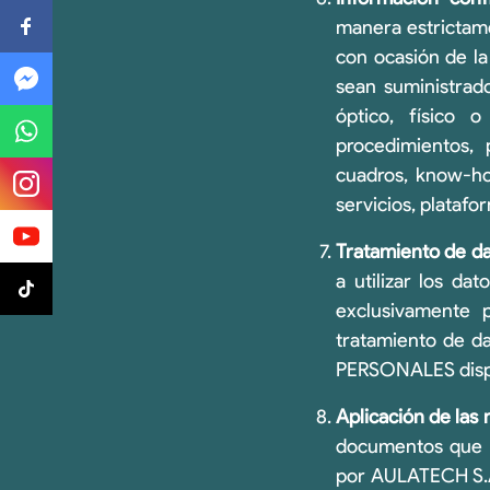
manera estrictame
con ocasión de la
sean suministrad
óptico, físico 
procedimientos, 
cuadros, know-ho
servicios, plataf
Tratamiento de da
a utilizar los da
exclusivamente 
tratamiento de 
PERSONALES disp
Aplicación de las
documentos que se
por AULATECH S.A.