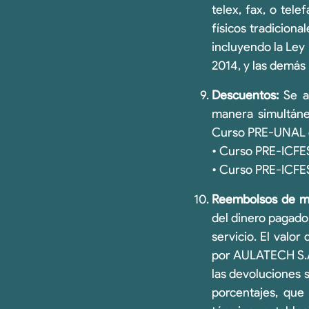
telex, fax, o tel
físicos tradicion
incluyendo la Ley
2014, y las demás
Descuentos:
Se ap
manera simultáne
Curso PRE-UNAL e
• Curso PRE-ICFES
• Curso PRE-ICFES
Reembolsos de mat
del dinero pagado
servicio. El valor
por AULATECH S.A.
las devoluciones 
porcentajes, que