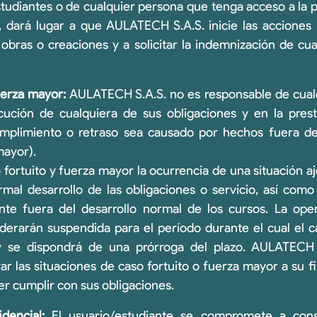
studiantes o de cualquier persona que tenga acceso a la p
dará lugar a que AULATECH S.A.S. inicie las acciones l
 obras o creaciones y a solicitar la indemnización de cua
uerza mayor:
AULATECH S.A.S. no es responsable de cual
cución de cualquiera de sus obligaciones y en la prest
mplimiento o retraso sea causado por hechos fuera de
mayor).
 fortuito y fuerza mayor la ocurrencia de una situación 
mal desarrollo de las obligaciones o servicio, así como
nte fuera del desarrollo normal de los cursos. La ope
iderarán suspendida para el período durante el cual el ca
y se dispondrá de una prórroga del plazo. AULATECH
var las situaciones de caso fortuito o fuerza mayor a su 
er cumplir con sus obligaciones.
dencial:
El usuario/estudiante se compromete a con