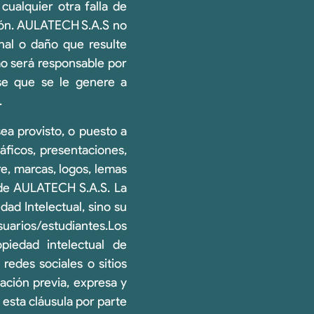
cualquier otra falla de
sión. AULATECH S.A.S no
nal o daño que resulte
mo será responsable por
ase que se le genere a
.
ea provisto, o puesto a
áficos, presentaciones,
re, marcas, logos, lemas
l de AULATECH S.A.S. La
dad Intelectual, sino su
suarios/estudiantes.Los
piedad intelectual de
 redes sociales o sitios
zación previa, expresa y
 esta cláusula por parte