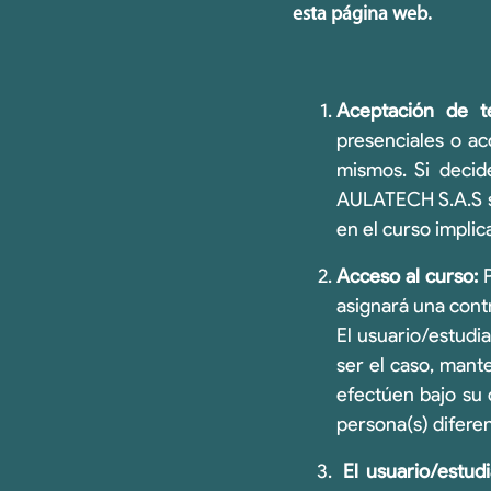
esta página web.
Aceptación de t
presenciales o ac
mismos. Si decid
AULATECH S.A.S se
en el curso impli
Acceso al curso:
P
asignará una cont
El usuario/estudia
ser el caso, mant
efectúen bajo su 
persona(s) diferen
El usuario/estud