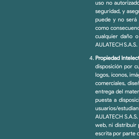
uso no autorizado
seguridad, y aseg
puede y no será 
como consecuencia
cualquier daño o
AULATECH S.A.S. p
Propiedad Intelect
disposición por c
logos, íconos, imá
comerciales, dise
entrega del materi
puesta a disposic
usuarios/estudi
AULATECH S.A.S. n
web, ni distribui
escrita por parte