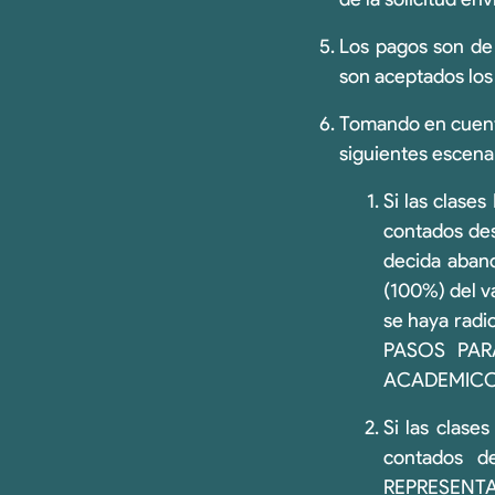
Los pagos son de
son aceptados los
Tomando en cuenta
siguientes escena
Si las clase
contados de
decida aband
(100%) del va
se haya radic
PASOS PAR
ACADEMICO
Si las clase
contados d
REPRESENTAN