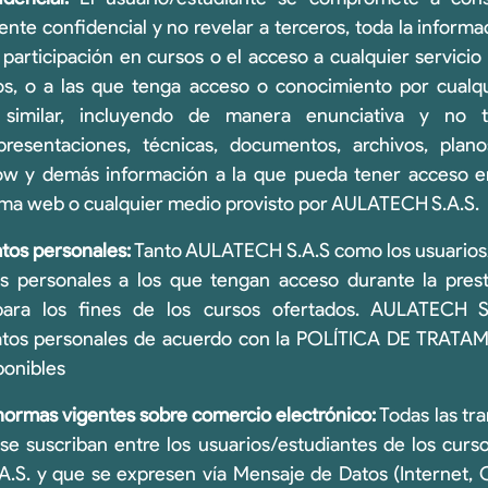
nte confidencial y no revelar a terceros, toda la infor
 participación en cursos o el acceso a cualquier servici
os, o a las que tenga acceso o conocimiento por cualqu
o similar, incluyendo de manera enunciativa y no ta
presentaciones, técnicas, documentos, archivos, plano
w y demás información a la que pueda tener acceso en
orma web o cualquier medio provisto por AULATECH S.A.S.
tos personales:
Tanto AULATECH S.A.S como los usuarios/
tos personales a los que tengan acceso durante la prest
para los fines de los cursos ofertados. AULATECH S.
datos personales de acuerdo con la POLÍTICA DE TRA
onibles
 normas vigentes sobre comercio electrónico:
Todas las tra
 suscriban entre los usuarios/estudiantes de los curso
S. y que se expresen vía Mensaje de Datos (Internet, C