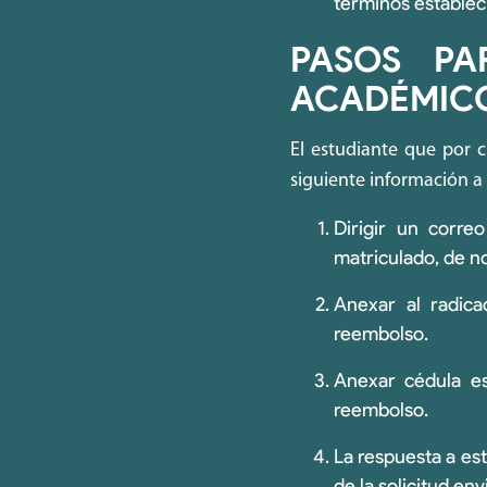
términos establec
PASOS PA
ACADÉMIC
El estudiante que por 
siguiente información a 
Dirigir un corre
matriculado, de n
Anexar al radica
reembolso.
Anexar cédula es
reembolso.
La respuesta a est
de la solicitud en