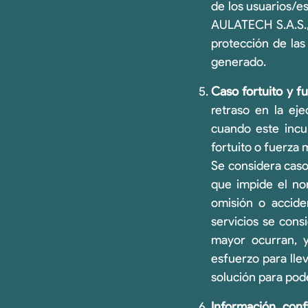
de los usuarios/e
AULATECH S.A.S., 
protección de las
generado.
Caso fortuito y f
retraso en la eje
cuando este incu
fortuito o fuerza 
Se considera caso
que impide el nor
omisión o accide
servicios se cons
mayor ocurran, 
esfuerzo para lle
solución para pod
Información confi