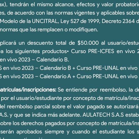
efax), tendrán el mismo alcance, efectos y valor probator
ales, de acuerdo con las normas vigentes y aplicables sob
 Modelo de la UNCITRAL, Ley 527 de 1999, Decreto 2364 
 normas que las remplacen o modifiquen.
licará un descuento total de $50.000 al usuario/est
a los siguientes productos• Curso PRE-ICFES en vivo 
n vivo 2023 – Calendario B.
 en vivo 2023 – Calendario B + Curso PRE-UNAL en vivo 
 en vivo 2023 – Calendario A + Curso PRE-UNAL en vivo 
rículas/inscripciones:
Se entiende por reembolso, la d
 por el usuario/estudiante por concepto de matrícula/insc
 del reembolso parcial sobre el valor pagado se autorizará
S. y que se indica más adelante. AULATECH S.A.S establ
sobre los derechos pagados por concepto de matrícula/insc
 serán aprobados siempre y cuando el estudiante los so