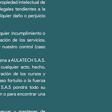
ropiedad intelectual de
egales tendientes a la
lquier daño o perjuicio
quier incumplimiento o
ación de los servicios,
 nuestro control (caso
ajena a AULATECH S.A.S.
 cualquier acto, hecho,
ración de los cursos y
so fortuito o la fuerza
 S.A.S pondrá todo su
fin o para encontrar una
servar y mantener de