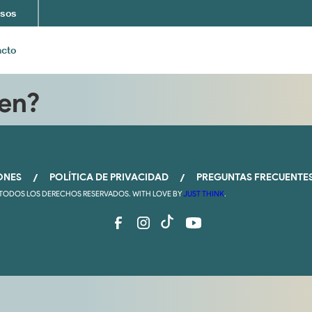
sos
acto
cen?
ONES
POLÍTICA DE PRIVACIDAD
PREGUNTAS FRECUENTE
/
/
TODOS LOS DERECHOS RESERVADOS. WITH LOVE BY 
JUST THINK
.
